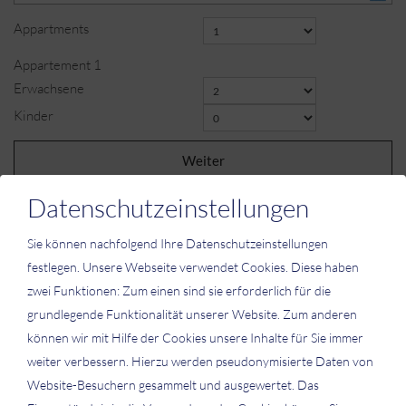
Appartments
Appartement
1
Erwachsene
Kinder
Weiter
Datenschutzeinstellungen
Sie können nachfolgend Ihre Datenschutzeinstellungen
festlegen.
Unsere Webseite verwendet Cookies. Diese haben
zwei Funktionen: Zum einen sind sie erforderlich für die
Bitte aktivieren Sie in den Cookie Einstellungen die Option
grundlegende Funktionalität unserer Website. Zum anderen
"Funktionalität" für die korrekte Map-Darstellung
können wir mit Hilfe der Cookies unsere Inhalte für Sie immer
Cookie Einstellungen
weiter verbessern. Hierzu werden pseudonymisierte Daten von
Website-Besuchern gesammelt und ausgewertet. Das