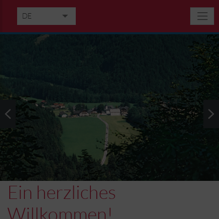
DE
EN
IT
RU
Ein herzliches
Willkommen!