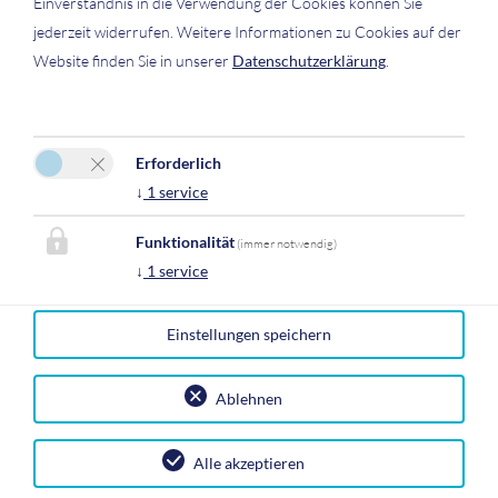
Einverständnis in die Verwendung der Cookies können Sie
jederzeit widerrufen. Weitere Informationen zu Cookies auf der
Website finden Sie in unserer
Datenschutzerklärung
.
Haus Ebner Johann
Erforderlich
Prähauser Marina
↓
1
service
Laemmerbach 61
5324 Hintersee
Funktionalität
(immer notwendig)
↓
1
service
E-Mail:
info@haus-ebner-johann.at
Tel.
0043 (0) 699 17225001
Mobil :
0043 (0) 664 4893528
Einstellungen speichern
Facebook
Ablehnen
Impressum
|
Datenschutz
|
Reiseversicherungsvertrag
widerrufen
| 2026 by
easybooking
Alle akzeptieren